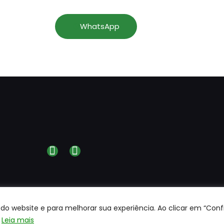
WhatsApp
do website e para melhorar sua experiência. Ao clicar em “Conf
Leia mais
direitos reservados a
Centerrol©
Site desenvolvido pela
WEB4