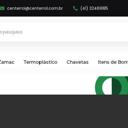
centerrol@centerrol.com.br
(41) 32469185
 Zamac
Termoplástico
Chavetas
Itens de Bor