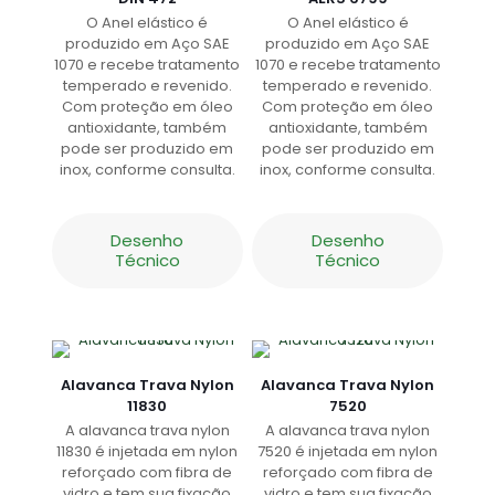
O Anel elástico é
O Anel elástico é
produzido em Aço SAE
produzido em Aço SAE
1070 e recebe tratamento
1070 e recebe tratamento
temperado e revenido.
temperado e revenido.
Com proteção em óleo
Com proteção em óleo
antioxidante, também
antioxidante, também
pode ser produzido em
pode ser produzido em
inox, conforme consulta.
inox, conforme consulta.
Desenho
Desenho
Técnico
Técnico
Alavanca Trava Nylon
Alavanca Trava Nylon
11830
7520
A alavanca trava nylon
A alavanca trava nylon
11830 é injetada em nylon
7520 é injetada em nylon
reforçado com fibra de
reforçado com fibra de
vidro e tem sua fixação
vidro e tem sua fixação