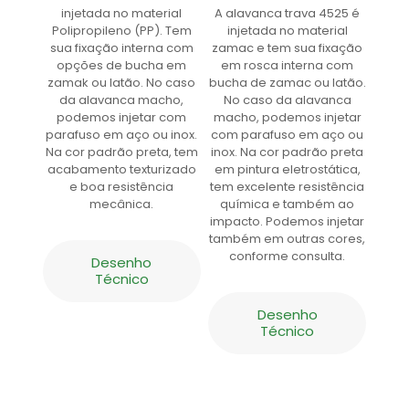
injetada no material
A alavanca trava 4525 é
Polipropileno (PP). Tem
injetada no material
sua fixação interna com
zamac e tem sua fixação
opções de bucha em
em rosca interna com
zamak ou latão. No caso
bucha de zamac ou latão.
da alavanca macho,
No caso da alavanca
podemos injetar com
macho, podemos injetar
parafuso em aço ou inox.
com parafuso em aço ou
Na cor padrão preta, tem
inox. Na cor padrão preta
acabamento texturizado
em pintura eletrostática,
e boa resistência
tem excelente resistência
mecânica.
química e também ao
impacto. Podemos injetar
também em outras cores,
conforme consulta.
Desenho
Técnico
Desenho
Técnico