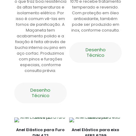
o que traz boa resistência
1070 e recebe tratamento
às altas temperaturas e
temperado e revenido.
isolamento elétrico. Por
Com proteção em óleo
isso é comum vê-las em
antioxidante, também
fornos de panificação. A
pode ser produzido em
Maçaneta tem
inox, conforme consulta.
acabamento polido e a
fixação é feita através de
bucha interna ou pino em
Desenho
aço corfac. Produzimos
Técnico
com pinos e furações
especiais, conforme
consulta prévia.
Desenho
Técnico
Anel Elástico para Furo
Anel Elástico para eixo
DIN 472
AERS 6799