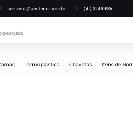
centerrol@centerrol.com.br
(41) 32469185
 Zamac
Termoplástico
Chavetas
Itens de Bor