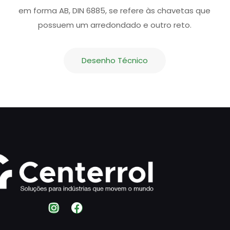
em forma AB, DIN 6885, se refere às chavetas que
possuem um arredondado e outro reto.
Desenho Técnico