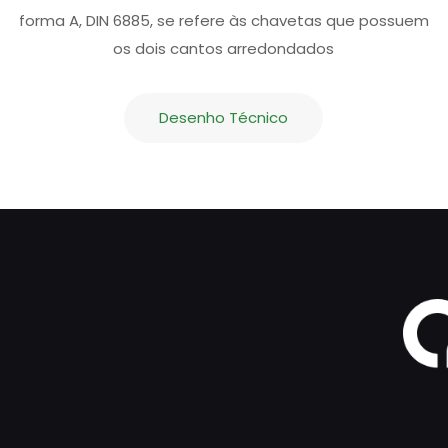
forma A, DIN 6885, se refere às chavetas que possuem
os dois cantos arredondados
Desenho Técnico