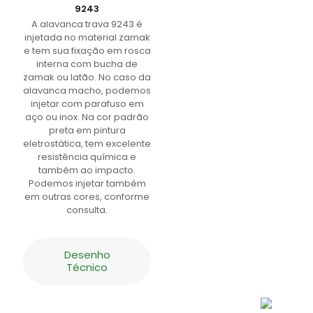
9243
A alavanca trava 9243 é
injetada no material zamak
e tem sua fixação em rosca
interna com bucha de
zamak ou latão. No caso da
alavanca macho, podemos
injetar com parafuso em
aço ou inox. Na cor padrão
preta em pintura
eletrostática, tem excelente
resistência química e
também ao impacto.
Podemos injetar também
em outras cores, conforme
consulta.
Desenho
Técnico