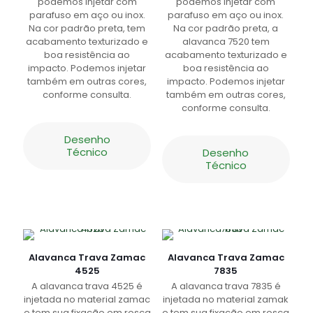
podemos injetar com
podemos injetar com
parafuso em aço ou inox.
parafuso em aço ou inox.
Na cor padrão preta, tem
Na cor padrão preta, a
acabamento texturizado e
alavanca 7520 tem
boa resistência ao
acabamento texturizado e
impacto. Podemos injetar
boa resistência ao
também em outras cores,
impacto. Podemos injetar
conforme consulta.
também em outras cores,
conforme consulta.
Desenho
Técnico
Desenho
Técnico
Alavanca Trava Zamac
Alavanca Trava Zamac
4525
7835
A alavanca trava 4525 é
A alavanca trava 7835 é
injetada no material zamac
injetada no material zamak
e tem sua fixação em rosca
e tem sua fixação em rosca