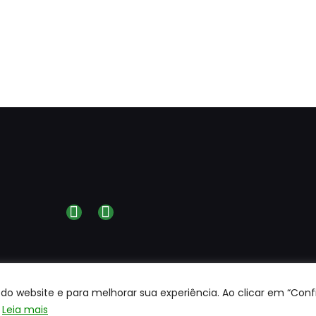
do website e para melhorar sua experiência. Ao clicar em “Conf
Leia mais
direitos reservados a
Centerrol©
Site desenvolvido pela
WEB4