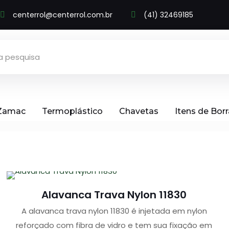
centerrol@centerrol.com.br
(41) 32469185
 Zamac
Termoplástico
Chavetas
Itens de Bor
Alavanca Trava Nylon 11830
A alavanca trava nylon 11830 é injetada em nylon
reforçado com fibra de vidro e tem sua fixação em