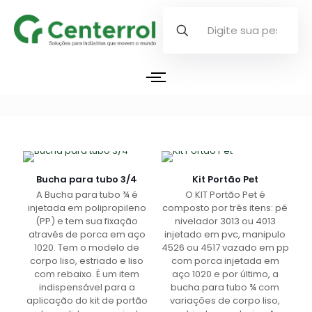
Bucha para tubo 3/4
Kit Portão Pet
A Bucha para tubo ¾ é
O KIT Portão Pet é
injetada em polipropileno
composto por três itens: pé
(PP) e tem sua fixação
nivelador 3013 ou 4013
através de porca em aço
injetado em pvc, manipulo
1020. Tem o modelo de
4526 ou 4517 vazado em pp
corpo liso, estriado e liso
com porca injetada em
com rebaixo. É um item
aço 1020 e por último, a
indispensável para a
bucha para tubo ¾ com
aplicação do kit de portão
variações de corpo liso,