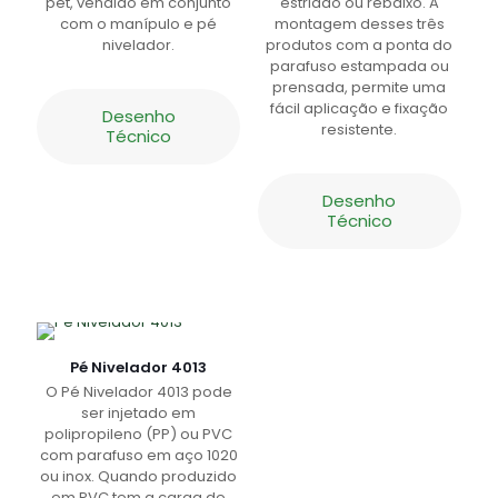
pet, vendido em conjunto
estriado ou rebaixo. A
com o manípulo e pé
montagem desses três
nivelador.
produtos com a ponta do
parafuso estampada ou
prensada, permite uma
fácil aplicação e fixação
Desenho
resistente.
Técnico
Desenho
Técnico
Pé Nivelador 4013
O Pé Nivelador 4013 pode
ser injetado em
polipropileno (PP) ou PVC
com parafuso em aço 1020
ou inox. Quando produzido
em PVC tem a carga de