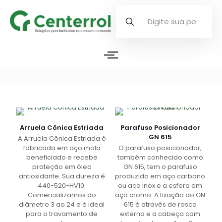
Arruela Cônica Estriada
Parafuso Posicionador
GN 615
A Arruela Cônica Estriada é
fabricada em aço mola
O parafuso posicionador,
beneficiado e recebe
também conhecido como
proteção em óleo
GN 615, tem o parafuso
antioxidante. Sua dureza é
produzido em aço carbono
440-520-HV10.
ou aço inox e a esfera em
Comercializamos do
aço cromo. A fixação do GN
diâmetro 3 ao 24 e é ideal
615 é através de rosca
para o travamento de
externa e a cabeça com