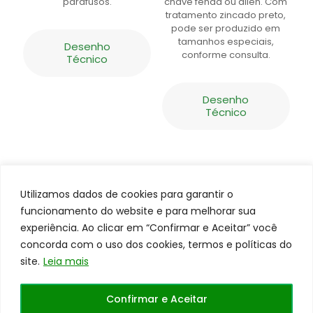
parafusos.
chave fenda ou allen. Com
tratamento zincado preto,
pode ser produzido em
tamanhos especiais,
Desenho
conforme consulta.
Técnico
Desenho
Técnico
Utilizamos dados de cookies para garantir o
funcionamento do website e para melhorar sua
experiência. Ao clicar em “Confirmar e Aceitar” você
concorda com o uso dos cookies, termos e políticas do
site.
Leia mais
Todos os direitos reservados a
Centerrol©
Site
Confirmar e Aceitar
desenvolvido pela
WEB41