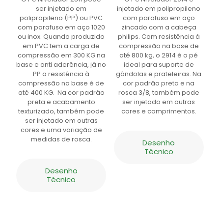
ser injetado em
injetado em polipropileno
polipropileno (PP) ou PVC
com parafuso em aço
com parafuso em aço 1020
zincado com a cabeça
ou inox. Quando produzido
philips. Com resistência à
em PVC tem a carga de
compressão na base de
compressão em 300 KG na
até 800 kg, o 2914 é o pé
base e anti aderência, já no
ideal para suporte de
PP a resistência à
gôndolas e prateleiras. Na
compressão na base é de
cor padrão preta e na
até 400 KG. Na cor padrão
rosca 3/8, também pode
preta e acabamento
ser injetado em outras
texturizado, também pode
cores e comprimentos.
ser injetado em outras
cores e uma variação de
medidas de rosca.
Desenho
Técnico
Desenho
Técnico