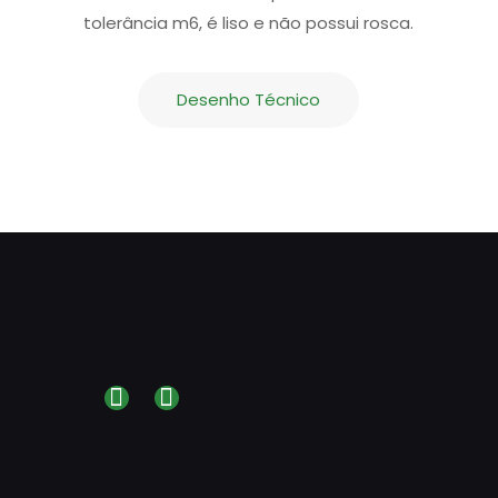
tolerância m6, é liso e não possui rosca.
Desenho Técnico