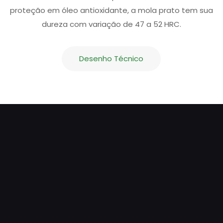
proteção em óleo antioxidante, a mola prato tem sua
dureza com variação de 47 a 52 HRC.
Desenho Técnico