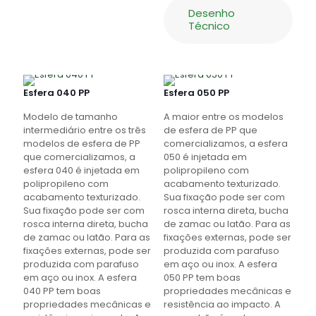
Desenho
Técnico
Esfera 040 PP
Esfera 050 PP
Modelo de tamanho
A maior entre os modelos
intermediário entre os três
de esfera de PP que
modelos de esfera de PP
comercializamos, a esfera
que comercializamos, a
050 é injetada em
esfera 040 é injetada em
polipropileno com
polipropileno com
acabamento texturizado.
acabamento texturizado.
Sua fixação pode ser com
Sua fixação pode ser com
rosca interna direta, bucha
rosca interna direta, bucha
de zamac ou latão. Para as
de zamac ou latão. Para as
fixações externas, pode ser
fixações externas, pode ser
produzida com parafuso
produzida com parafuso
em aço ou inox. A esfera
em aço ou inox. A esfera
050 PP tem boas
040 PP tem boas
propriedades mecânicas e
propriedades mecânicas e
resistência ao impacto. A