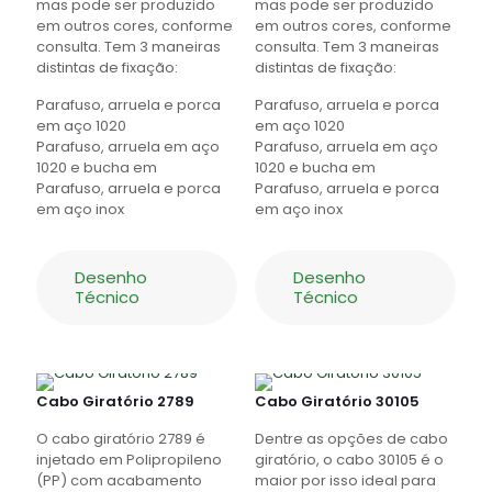
mas pode ser produzido
mas pode ser produzido
em outros cores, conforme
em outros cores, conforme
consulta. Tem 3 maneiras
consulta. Tem 3 maneiras
distintas de fixação:
distintas de fixação:
Parafuso, arruela e porca
Parafuso, arruela e porca
em aço 1020
em aço 1020
Parafuso, arruela em aço
Parafuso, arruela em aço
1020 e bucha em
1020 e bucha em
Parafuso, arruela e porca
Parafuso, arruela e porca
em aço inox
em aço inox
Desenho
Desenho
Técnico
Técnico
Cabo Giratório 2789
Cabo Giratório 30105
O cabo giratório 2789 é
Dentre as opções de cabo
injetado em Polipropileno
giratório, o cabo 30105 é o
(PP) com acabamento
maior por isso ideal para