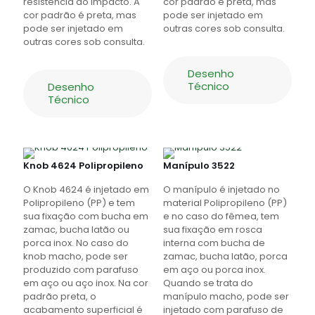
resistência ao impacto. A
cor padrão é preta, mas
cor padrão é preta, mas
pode ser injetado em
pode ser injetado em
outras cores sob consulta.
outras cores sob consulta.
Desenho
Técnico
Desenho
Técnico
Knob 4624 Polipropileno
Manípulo 3522
O Knob 4624 é injetado em
O manípulo é injetado no
Polipropileno (PP) e tem
material Polipropileno (PP)
sua fixação com bucha em
e no caso do fêmea, tem
zamac, bucha latão ou
sua fixação em rosca
porca inox. No caso do
interna com bucha de
knob macho, pode ser
zamac, bucha latão, porca
produzido com parafuso
em aço ou porca inox.
em aço ou aço inox. Na cor
Quando se trata do
padrão preta, o
manípulo macho, pode ser
acabamento superficial é
injetado com parafuso de