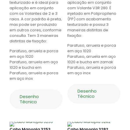
texturizado e é ideal para
aplicação em conjunto
aplicação em conjunto
com Volante V3R 280. É
com os Volantes de 2 e 3
injetado em Polipropileno
raios. A cor padrão é preta,
(PP) com acabamento
mas pode ser produzido
texturizado e possui 3
em outros cores, conforme
maneiras distintas de
consulta. Tem 3 maneiras
fixação:
distintas de fixação:
Parafuso, arruela e porca
Parafuso, arruela e porca
em aço 1020
em aço 1020
Parafuso, arruela em aço
Parafuso, arruela em aço
1020 e bucha em zamak
1020 e bucha em
Parafuso, arruela e porca
Parafuso, arruela e porca
em aço inox
em aço inox
Desenho
Técnico
Desenho
Técnico
Cabo Manopla 3253
Cabo Manopla 3282