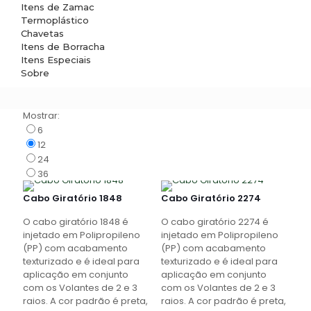
Itens de Zamac
Termoplástico
Chavetas
Itens de Borracha
Itens Especiais
Sobre
Mostrar:
6
12
24
36
Cabo Giratório 1848
Cabo Giratório 2274
O cabo giratório 1848 é
O cabo giratório 2274 é
injetado em Polipropileno
injetado em Polipropileno
(PP) com acabamento
(PP) com acabamento
texturizado e é ideal para
texturizado e é ideal para
aplicação em conjunto
aplicação em conjunto
com os Volantes de 2 e 3
com os Volantes de 2 e 3
raios. A cor padrão é preta,
raios. A cor padrão é preta,