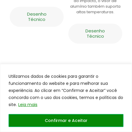
ao impacto, o visor de
alumínio também suporta
altas temperaturas.
Desenho
Técnico
Desenho
Técnico
Utilizamos dados de cookies para garantir o
funcionamento do website e para melhorar sua
experiência. Ao clicar em “Confirmar e Aceitar” você
concorda com o uso dos cookies, termos e políticas do
site.
Leia mais
Todos os direitos reservados a
Centerrol©
Site
desenvolvido pela
WEB41
Confirmar e Aceitar