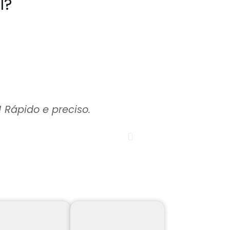
l?
 Rápido e preciso.
O material chegou
Empresa
Renovar Show