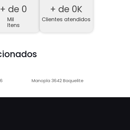
+ de 
0
+ de 
0
K
Mil
Clientes atendidos
Itens
cionados
26
Manopla 3642 Baquelite