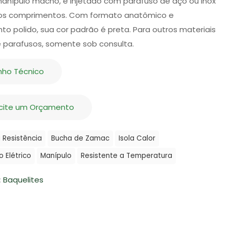
manípulo macho, é injetado com parafuso de aço ou inox
os comprimentos. Com formato anatômico e
o polido, sua cor padrão é preta. Para outros materiais
e parafusos, somente sob consulta.
nho Técnico
icite um Orçamento
 Resistência
Bucha de Zamac
Isola Calor
 Elétrico
Manípulo
Resistente a Temperatura
:
Baquelites