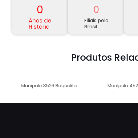
0
0
Anos de
Filiais pelo
História
Brasil
Produtos Rela
Manípulo 3526 Baquelite
Manípulo 45