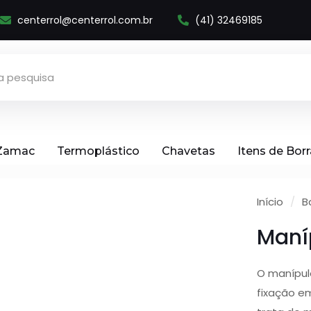
centerrol@centerrol.com.br
(41) 32469185
 Zamac
Termoplástico
Chavetas
Itens de Bor
Início
/
B
Maní
O manípul
fixação e