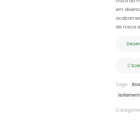
trata do 
em divers
acabament
de rosca 
Dese
Sol
Tags:
Boa
Isolamento
Categoria