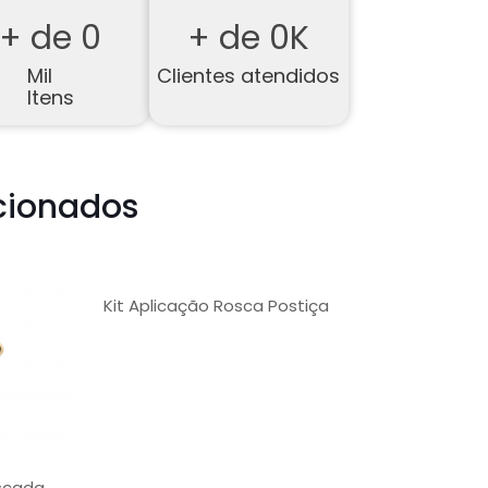
+ de 
0
+ de 
0
K
Mil
Clientes atendidos
Itens
cionados
Kit Aplicação Rosca Postiça
oscada