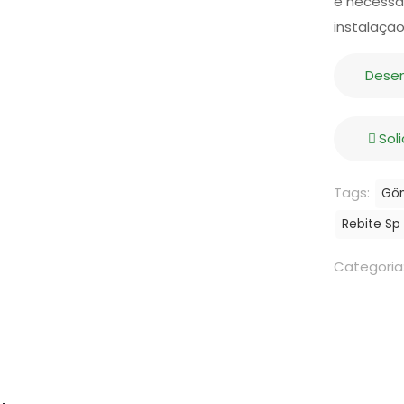
é necessá
instalação
Dese
Sol
Tags:
Gôn
Rebite Sp
Categoria