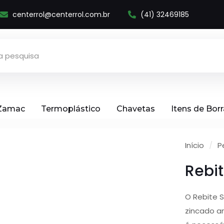
centerrol@centerrol.com.br
(41) 32469185
 Zamac
Termoplástico
Chavetas
Itens de Bor
Início
/
P
Rebi
O Rebite 
zincado a