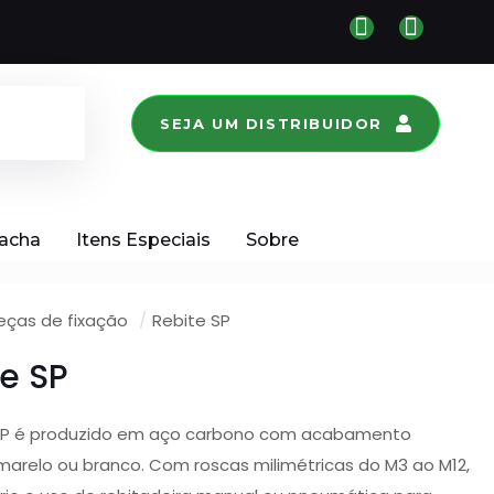
SEJA UM DISTRIBUIDOR
racha
Itens Especiais
Sobre
eças de fixação
/
Rebite SP
te SP
SP é produzido em aço carbono com acabamento
marelo ou branco. Com roscas milimétricas do M3 ao M12,