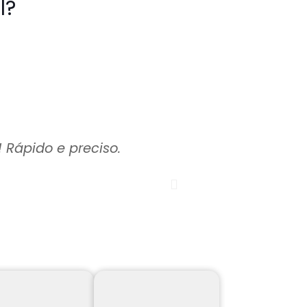
l?
 Rápido e preciso.
O material chegou
Empresa
Renovar Show