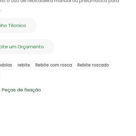
rio o uso de rebitadeira manual ou pneumática para
.
nho Técnico
icite um Orçamento
dolas
rebite
Rebite com rosca
Rebite roscado
:
Peças de fixação